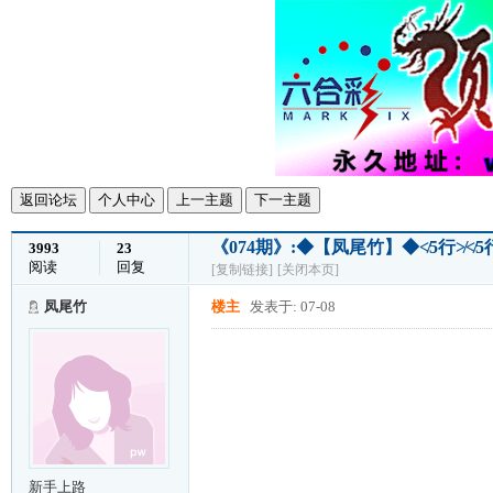
返回论坛
个人中心
上一主题
下一主题
《074期》:◆【凤尾竹】◆≮5行≯
3993
23
阅读
回复
[复制链接]
[关闭本页]
凤尾竹
楼主
发表于: 07-08
新手上路