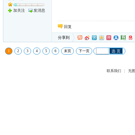
加关注
发消息
回复
分享到
1
2
3
4
5
6
末页
下一页
选 页
|
联系我们
无