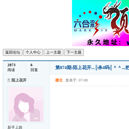
返回论坛
个人中心
上一主题
下一主题
2873
6
第074期:陌上花开...╠杀4码╣＾＾
阅读
回复
陌上花开
楼主
发表于: 07-08
新手上路