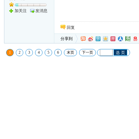
加关注
发消息
回复
分享到
1
2
3
4
5
6
末页
下一页
选 页