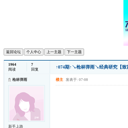
返回论坛
个人中心
上一主题
下一主题
1964
7
↑074期↑↘枪林弹雨↘经典研究
阅读
回复
枪林弹雨
楼主
发表于: 07-08
新手上路