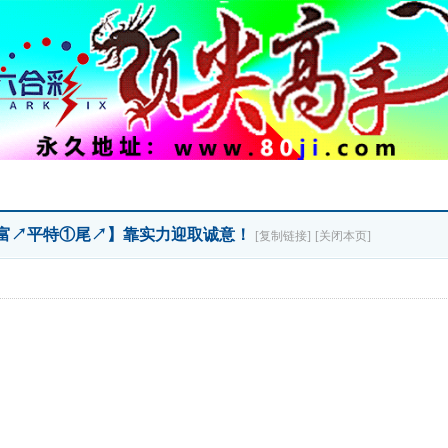
【致富↗平特①尾↗】靠实力迎取诚意！
[复制链接]
[关闭本页]