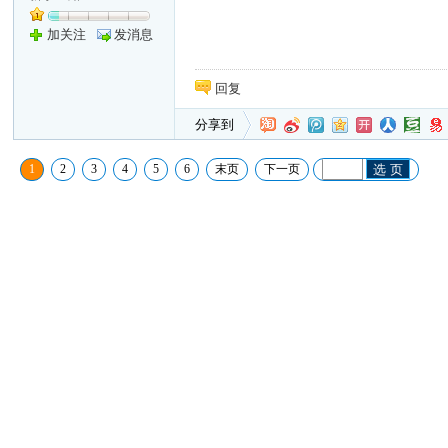
加关注
发消息
回复
分享到
1
2
3
4
5
6
末页
下一页
选 页