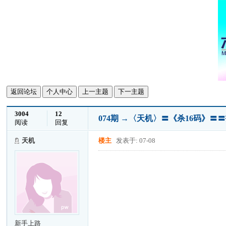
返回论坛
个人中心
上一主题
下一主题
3004
12
074期 →〈天机〉〓《杀16码》
阅读
回复
天机
楼主
发表于: 07-08
新手上路