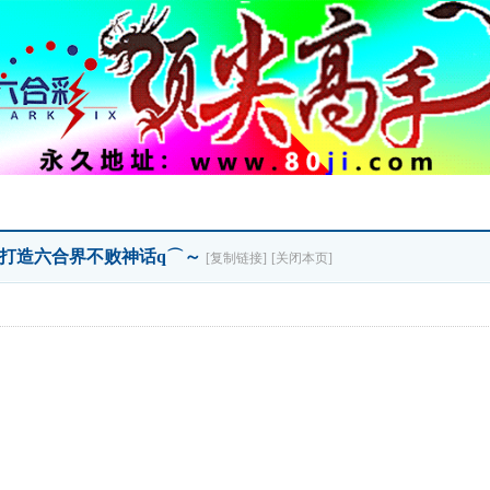
〓〓打造六合界不败神话q⌒～
[复制链接]
[关闭本页]