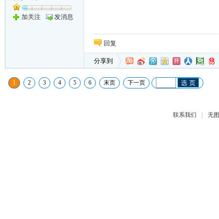
加关注
发消息
回复
分享到
1
2
3
4
5
6
末页
下一页
选 页
|
联系我们
无