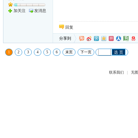
加关注
发消息
回复
分享到
1
2
3
4
5
6
末页
下一页
选 页
|
联系我们
无