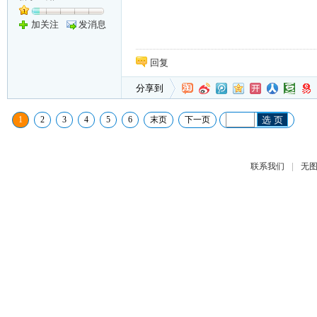
加关注
发消息
回复
分享到
1
2
3
4
5
6
末页
下一页
选 页
|
联系我们
无