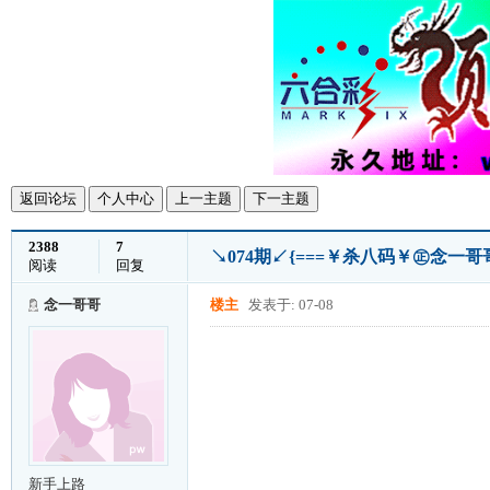
返回论坛
个人中心
上一主题
下一主题
2388
7
↘074期↙{===￥杀八码￥㊣念一
阅读
回复
念一哥哥
楼主
发表于: 07-08
新手上路