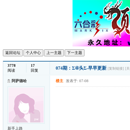
返回论坛
个人中心
上一主题
下一主题
3778
17
074期：Σ④头Σ-早早更新
[复制链接]
[
阅读
回复
阿萨德哈
楼主
发表于: 07-08
新手上路