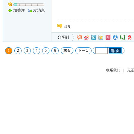
加关注
发消息
回复
分享到
1
2
3
4
5
6
末页
下一页
选 页
|
联系我们
无