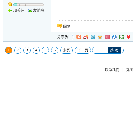
加关注
发消息
回复
分享到
1
2
3
4
5
6
末页
下一页
选 页
|
联系我们
无