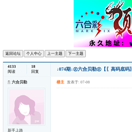
返回论坛
个人中心
上一主题
下一主题
4133
18
↓074期↓㊣六合贝勒㊣【〖高码底码
阅读
回复
六合贝勒
楼主
发表于: 07-08
新手上路