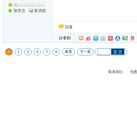
加关注
发消息
回复
分享到
1
2
3
4
5
6
末页
下一页
选 页
|
联系我们
无