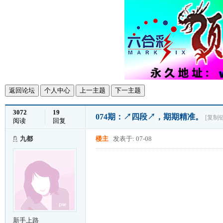
返回论坛
个人中心
上一主题
下一主题
3072
19
074期：↗四段↗，期期精准。
[复制
阅读
回复
九都
楼主
发表于: 07-08
新手上路