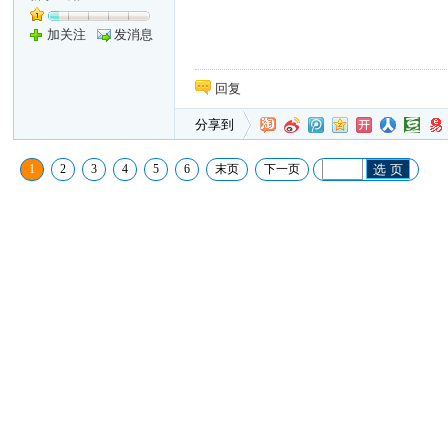
加关注
发消息
回复
分享到
1
2
3
4
5
6
末页
下一页
选 页