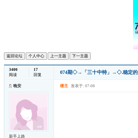
返回论坛
个人中心
上一主题
下一主题
3400
17
074期◇→「三十中特」→◇.稳定的
阅读
回复
晚安
楼主
发表于: 07-08
新手上路