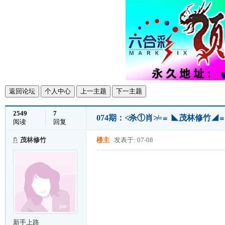
返回论坛
个人中心
上一主题
下一主题
2549
7
074期：≮杀①肖≯=≌ ◣茂林修竹◢≌
阅读
回复
茂林修竹
楼主
发表于: 07-08
新手上路