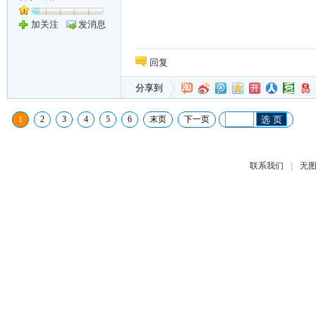
加关注
发消息
回复
分享到
1
2
3
4
5
6
末页
下一页
选 页
|
联系我们
无