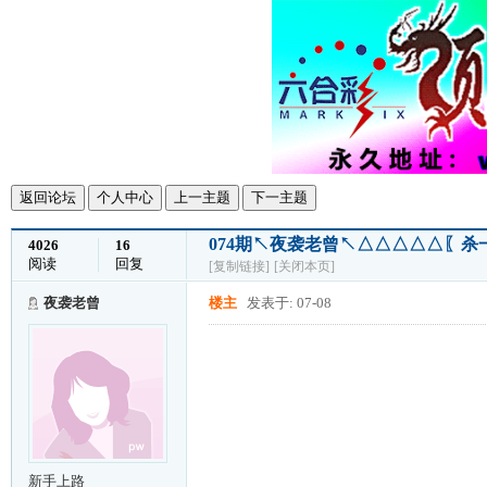
返回论坛
个人中心
上一主题
下一主题
074期↖夜袭老曾↖△△△△△〖杀一
4026
16
阅读
回复
[复制链接]
[关闭本页]
夜袭老曾
楼主
发表于: 07-08
新手上路