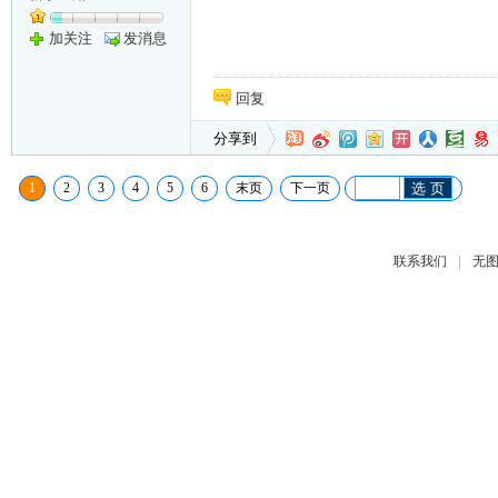
加关注
发消息
回复
分享到
1
2
3
4
5
6
末页
下一页
选 页
|
联系我们
无