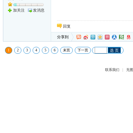
加关注
发消息
回复
分享到
1
2
3
4
5
6
末页
下一页
选 页
|
联系我们
无