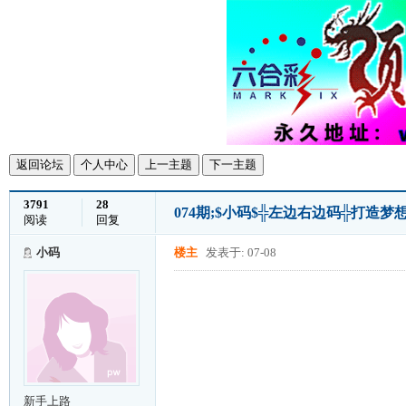
返回论坛
个人中心
上一主题
下一主题
3791
28
074期;$小码$╬左边右边码╬打造
阅读
回复
小码
楼主
发表于: 07-08
新手上路