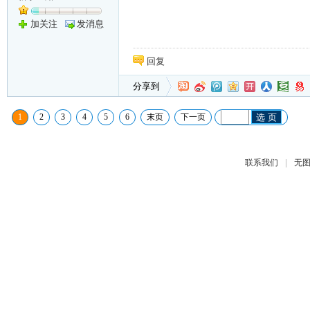
加关注
发消息
回复
分享到
1
2
3
4
5
6
末页
下一页
选 页
|
联系我们
无