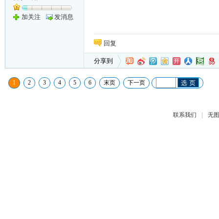
加关注
发消息
回复
分享到
1
2
3
4
5
6
末页
下一页
选 页
|
联系我们
无