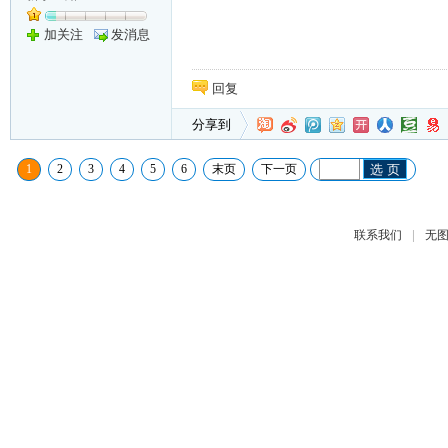
加关注
发消息
回复
分享到
1
2
3
4
5
6
末页
下一页
选 页
|
联系我们
无