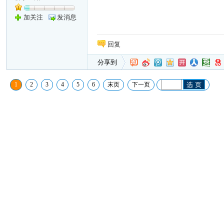
加关注
发消息
回复
分享到
1
2
3
4
5
6
末页
下一页
选 页