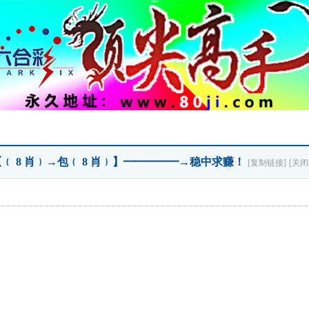
【﹛ 8 肖﹜→包﹛ 8 肖﹜】━━━━━→稳中求赚！
[复制链接]
[关闭