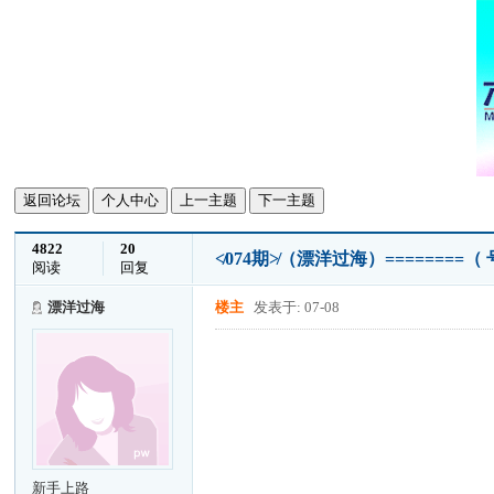
返回论坛
个人中心
上一主题
下一主题
4822
20
≮074期≯（漂洋过海）========（
阅读
回复
漂洋过海
楼主
发表于: 07-08
新手上路