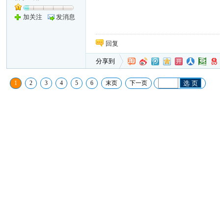
加关注
发消息
回复
分享到
1
2
3
4
5
6
末页
下一页
选 页