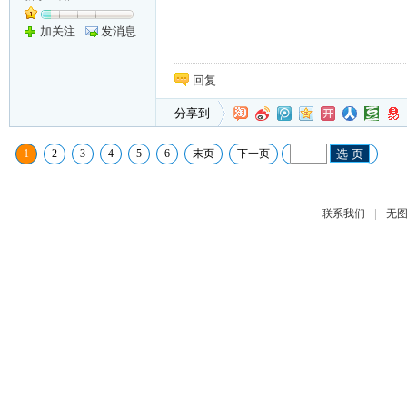
加关注
发消息
回复
分享到
1
2
3
4
5
6
末页
下一页
选 页
|
联系我们
无