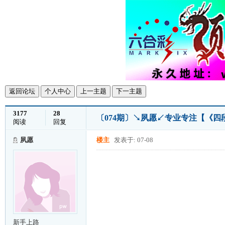
返回论坛
个人中心
上一主题
下一主题
3177
28
〔074期〕↘夙愿↙专业专注【《
阅读
回复
夙愿
楼主
发表于: 07-08
新手上路