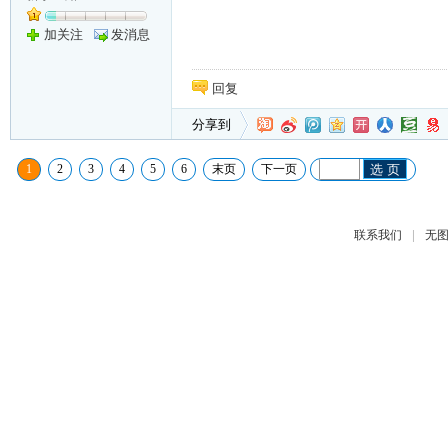
加关注
发消息
回复
分享到
1
2
3
4
5
6
末页
下一页
选 页
|
联系我们
无