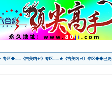
专区◆-----《吉美凶丑》专区-----★《吉美凶丑》专区◆◆已