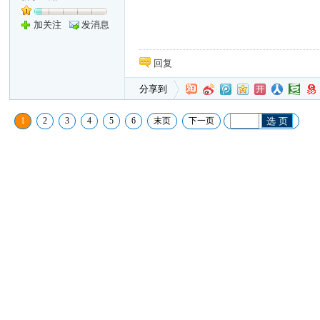
加关注
发消息
回复
分享到
1
2
3
4
5
6
末页
下一页
选 页