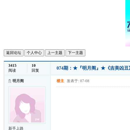
返回论坛
个人中心
上一主题
下一主题
3415
10
074期：★『明月阁』★《吉美凶丑》
阅读
回复
明月阁
楼主
发表于: 07-08
新手上路