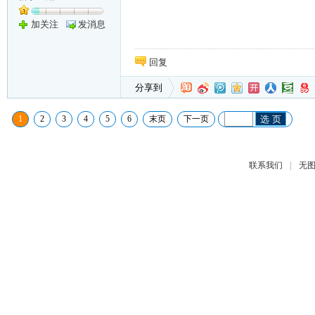
加关注
发消息
回复
分享到
1
2
3
4
5
6
末页
下一页
选 页
|
联系我们
无