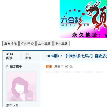
返回论坛
个人中心
上一主题
下一主题
3513
13
<074期>：【中特√杀七码√】喜欢
阅读
回复
深蓝猎手
楼主
发表于: 07-08
新手上路