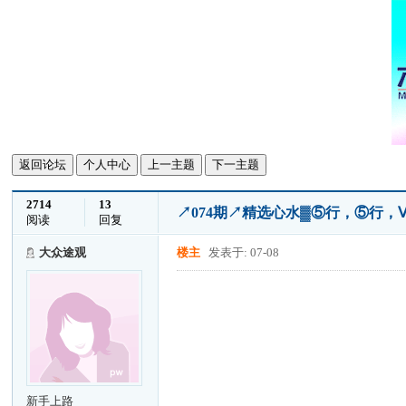
返回论坛
个人中心
上一主题
下一主题
2714
13
↗074期↗精选心水▓⑤行，⑤行，Ⅴ行
阅读
回复
大众途观
楼主
发表于: 07-08
新手上路