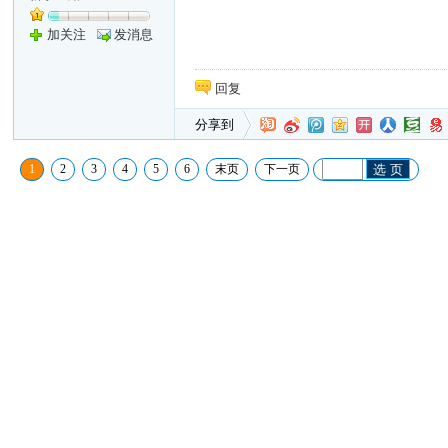
加关注
发消息
回复
分享到
1
2
3
4
5
6
末页
下一页
选 页