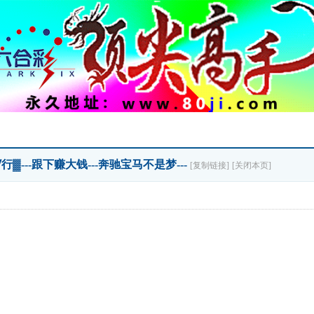
▓---跟下赚大钱---奔驰宝马不是梦---
[复制链接]
[关闭本页]