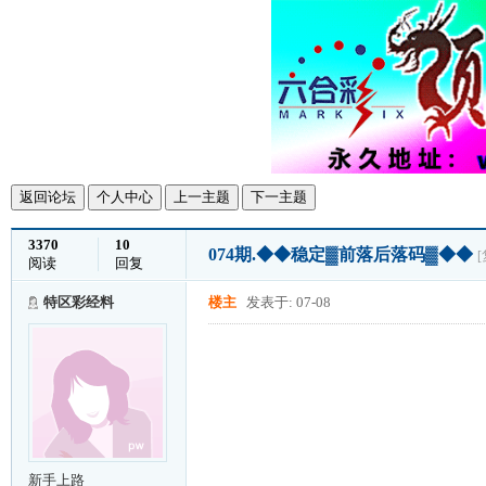
返回论坛
个人中心
上一主题
下一主题
3370
10
074期.◆◆稳定▓前落后落码▓◆◆
阅读
回复
特区彩经料
楼主
发表于: 07-08
新手上路