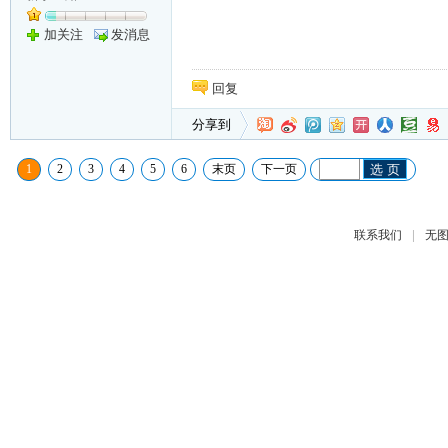
加关注
发消息
回复
分享到
1
2
3
4
5
6
末页
下一页
选 页
|
联系我们
无