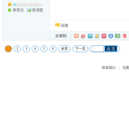
加关注
发消息
回复
分享到
1
2
3
4
5
6
末页
下一页
选 页
|
联系我们
无