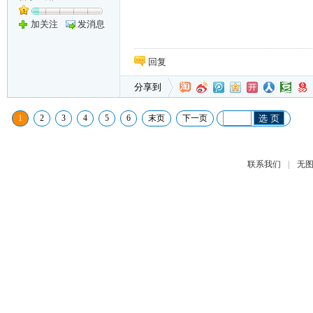
加关注
发消息
回复
分享到
1
2
3
4
5
6
末页
下一页
选 页
|
联系我们
无