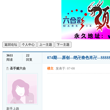
返回论坛
个人中心
上一主题
下一主题
3611
22
074期----原创---绝卍叁色肖卍---$$
阅读
回复
圣手赌六合
楼主
发表于: 07-08
新手上路