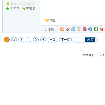
加关注
发消息
回复
分享到
1
2
3
4
5
6
末页
下一页
选 页
|
联系我们
无