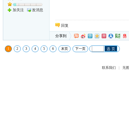
加关注
发消息
回复
分享到
1
2
3
4
5
6
末页
下一页
选 页
|
联系我们
无