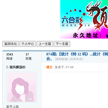
返回论坛
个人中心
上一主题
下一主题
074期;【统计《特 32 码》...统
3543
17
阅读
回复
合。
[复制链接]
[关闭本页]
随风飘荡的
楼主
发表于: 07-08
新手上路