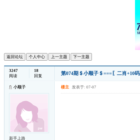
返回论坛
个人中心
上一主题
下一主题
3247
18
第074期＄小顺子＄===〖二肖+10
阅读
回复
小顺子
楼主
发表于: 07-07
新手上路