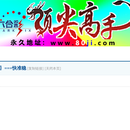
码〗===快准稳
[复制链接]
[关闭本页]