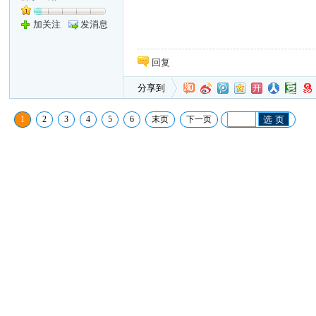
加关注
发消息
回复
分享到
1
2
3
4
5
6
末页
下一页
选 页