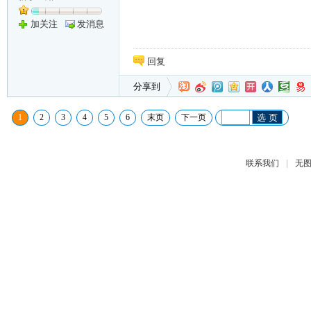
加关注
发消息
回复
分享到
1
2
3
4
5
6
末页
下一页
选 页
|
联系我们
无