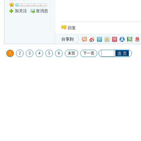
加关注
发消息
回复
分享到
1
2
3
4
5
6
末页
下一页
选 页