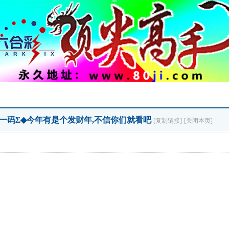
-Σ三一码Σ◆今年有是个发财年,不信你们就看吧
[复制链接]
[关闭本页]