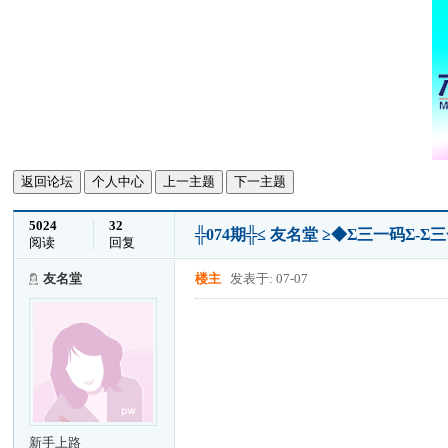
返回论坛
个人中心
上一主题
下一主题
5024
32
╬074期╬≤ 友名堂 ≥◆Σ三一码Σ
阅读
回复
友名堂
楼主
发表于: 07-07
新手上路