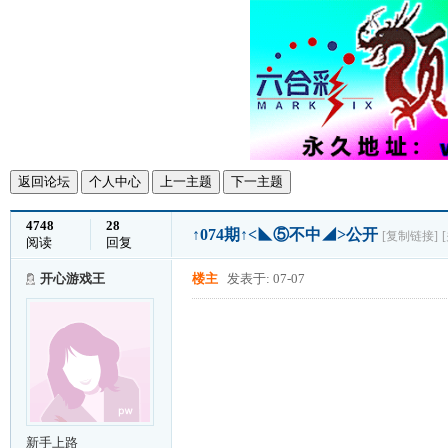
返回论坛
个人中心
上一主题
下一主题
4748
28
↑074期↑<◣⑤不中◢>公开
[复制链接]
阅读
回复
开心游戏王
楼主
发表于: 07-07
新手上路