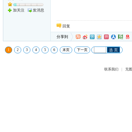
加关注
发消息
回复
分享到
1
2
3
4
5
6
末页
下一页
选 页
|
联系我们
无