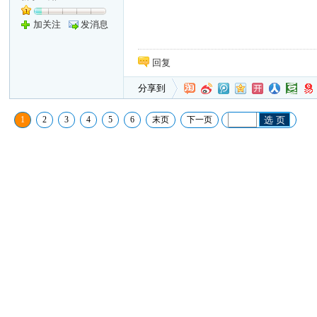
加关注
发消息
回复
分享到
1
2
3
4
5
6
末页
下一页
选 页