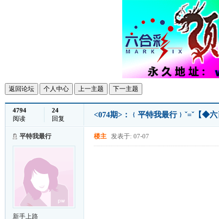
返回论坛
个人中心
上一主题
下一主题
4794
24
<074期>：﹛平特我最行﹜ˇ=ˇ【◆
阅读
回复
平特我最行
楼主
发表于: 07-07
新手上路