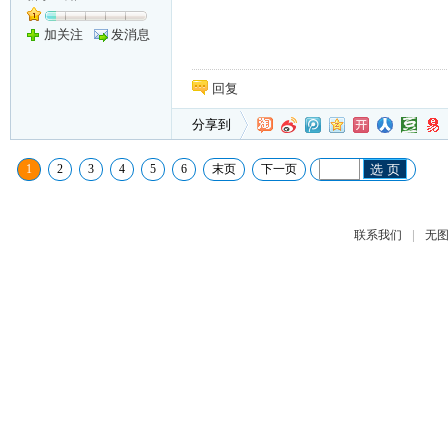
加关注
发消息
回复
分享到
1
2
3
4
5
6
末页
下一页
选 页
|
联系我们
无