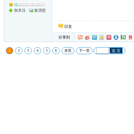
加关注
发消息
回复
分享到
1
2
3
4
5
6
末页
下一页
选 页