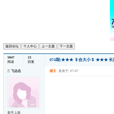
返回论坛
个人中心
上一主题
下一主题
5047
23
074期;★★★ ＄合大小＄ ★★★
阅读
回复
飞达志
楼主
发表于: 07-07
新手上路