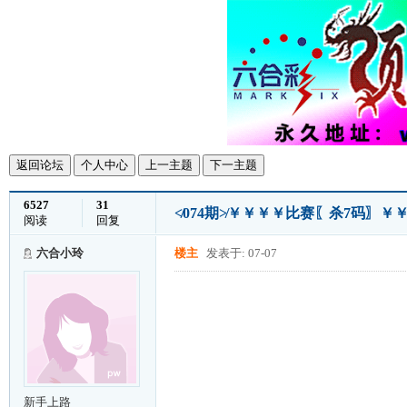
返回论坛
个人中心
上一主题
下一主题
6527
31
≮074期≯￥￥￥￥比赛〖杀7码〗￥
阅读
回复
六合小玲
楼主
发表于: 07-07
新手上路