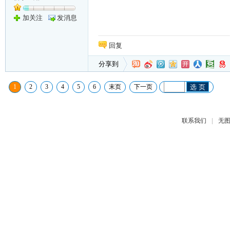
加关注
发消息
回复
分享到
1
2
3
4
5
6
末页
下一页
选 页
|
联系我们
无