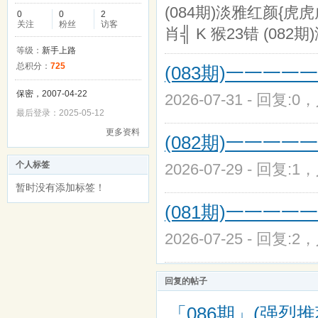
(084期)淡雅红颜{虎虎虎
0
0
2
关注
粉丝
访客
肖╣ K 猴23错 (082
等级：
新手上路
总积分：
725
(083期)一一一
保密，2007-04-22
2026-07-31 - 回复:0
最后登录：2025-05-12
更多资料
(082期)一一一
个人标签
2026-07-29 - 回复:1
暂时没有添加标签！
(081期)一一一
2026-07-25 - 回复:2
回复的帖子
「086期」(强烈推荐