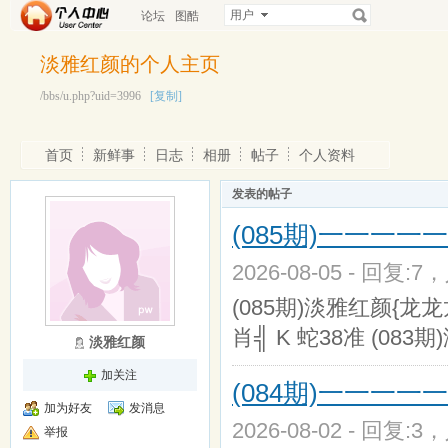
用户
论坛
图酷
淡雅红颜的个人主页
/bbs/u.php?uid=3996
[复制]
首页
新鲜事
日志
相册
帖子
个人资料
发表的帖子
(085期)一一一
2026-08-05 - 回复:7
(085期)淡雅红颜{龙龙龙
肖╣ K 蛇38准 (083
淡雅红颜
加关注
(084期)一一一
加为好友
发消息
2026-08-02 - 回复:3
举报