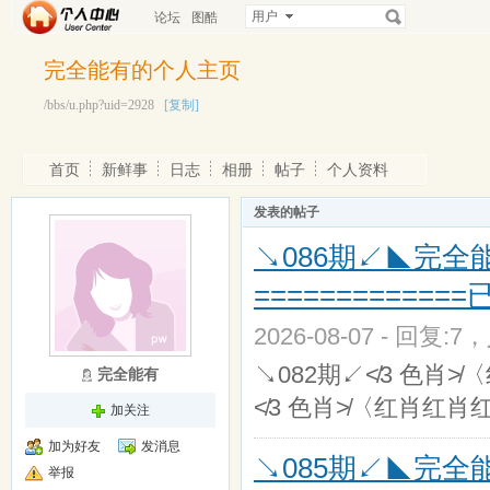
用户
论坛
图酷
完全能有的个人主页
/bbs/u.php?uid=2928
[复制]
首页
新鲜事
日志
相册
帖子
个人资料
发表的帖子
↘086期↙◣完全能有
=============
2026-08-07 - 回复:7
↘082期↙≮3 色肖≯
完全能有
≮3 色肖≯〈红肖红肖
加关注
加为好友
发消息
↘085期↙◣完全能有
举报