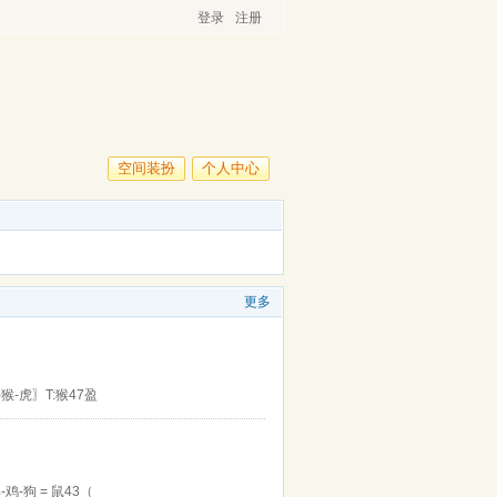
登录
注册
空间装扮
个人中心
更多
-猴-虎〗T:猴47盈
-鸡-狗 = 鼠43（