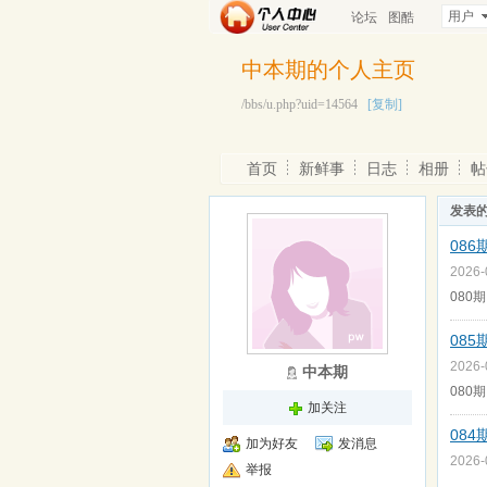
用户
论坛
图酷
中本期的个人主页
/bbs/u.php?uid=14564
[复制]
首页
新鲜事
日志
相册
帖
发表
08
2026
080期
08
2026
中本期
080期
加关注
08
加为好友
发消息
2026
举报