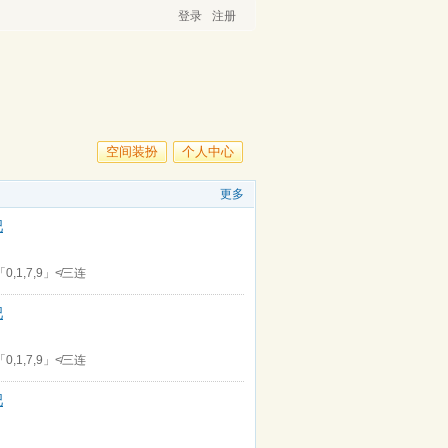
登录
注册
空间装扮
个人中心
更多
吧
0,1,7,9」≮三连
吧
0,1,7,9」≮三连
吧