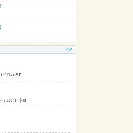
吧
吧
更多
-48 中特23码 K
??√ ┏220期┓╟四