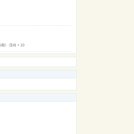
85期》:③肖 + 10