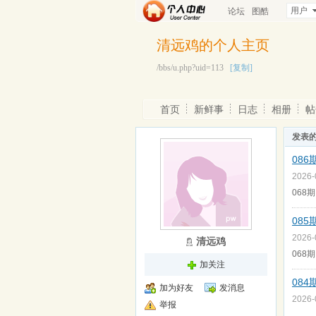
用户
论坛
图酷
清远鸡的个人主页
/bbs/u.php?uid=113
[复制]
首页
新鲜事
日志
相册
帖
发表
08
2026
068期
08
2026
清远鸡
068期
加关注
08
加为好友
发消息
2026
举报